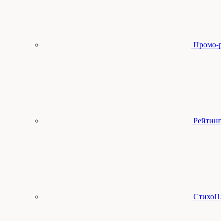
Промо-
Рейтинг
СтихоП