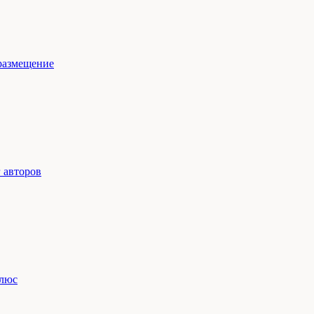
размещение
 авторов
люс