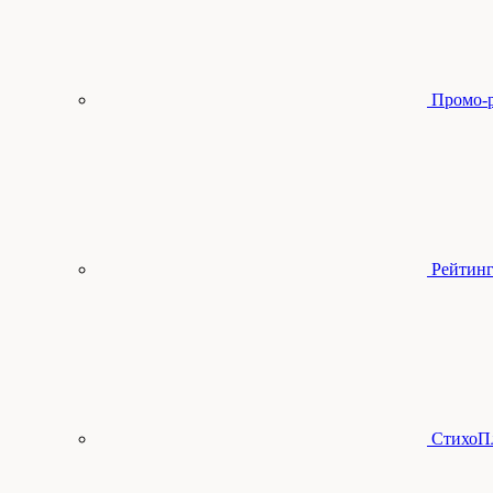
Промо-
Рейтинг
СтихоП