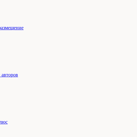
размещение
 авторов
люс