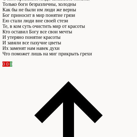
Только боги безразличны, холодны
Как бы не были им люди же верны
Бог приносит в мир понятие грязи
Ею стали люди вне своей стези
Те, в ком суть очистить мир от красоты
Кто оставил Богу все свои мечты
И утеряно понятие красоты
И завяли все пахучие цветы
Их заменят нам навек духи
Что поможет лишь на миг прикрыть грехи
0
0
0