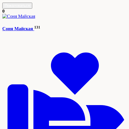
Пожаловаться
0
131
Соня Майская