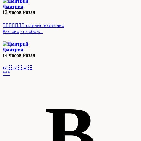
Дмитрий
13 часов назад
👌🏻👍🏻💯💯💯отлично написано
Разговор с собой...
Дмитрий
14 часов назад
🙏🏻🙏🏻🙏🏻
***
В