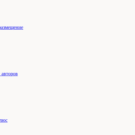
размещение
 авторов
люс