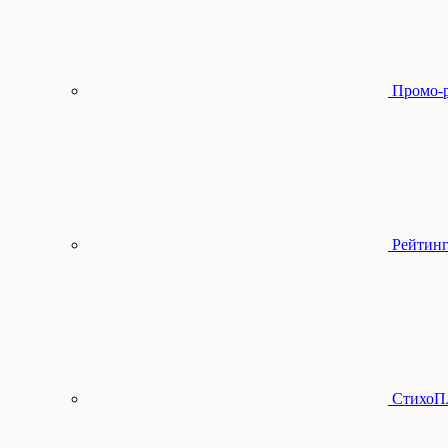
Промо-
Рейтинг
СтихоП