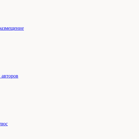
размещение
 авторов
люс