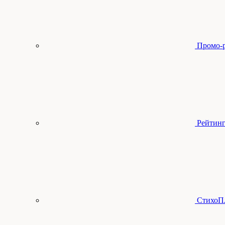
Промо-
Рейтинг
СтихоП