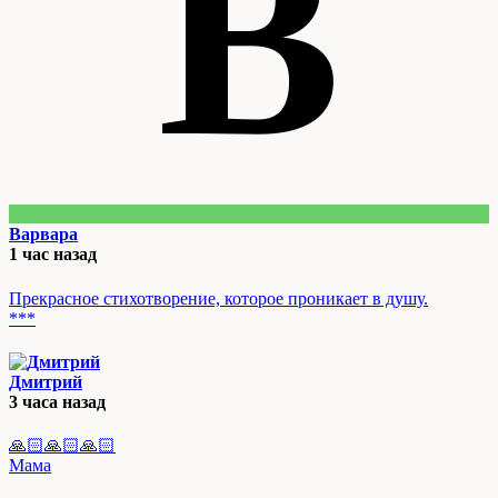
В
Варвара
1 час назад
Прекрасное стихотворение, которое проникает в душу.
***
Дмитрий
3 часа назад
🙏🏻🙏🏻🙏🏻
Мама