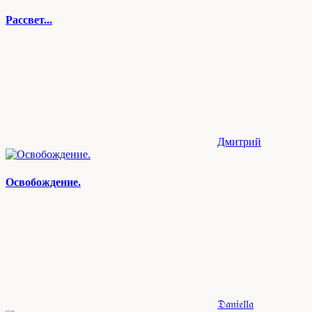
Рассвет...
Дмитрий
Освобождение.
𝔇𝔞𝔫𝔦𝔢𝔩𝔩𝔞