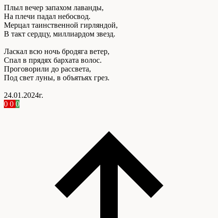
Плыл вечер запахом лаванды,
На плечи падал небосвод.
Мерцал таинственной гирляндой,
В такт сердцу, миллиардом звезд.
Ласкал всю ночь бродяга ветер,
Спал в прядях бархата волос.
Проговорили до рассвета,
Под свет луны, в объятьях грез.
24.01.2024г.
0
0
0