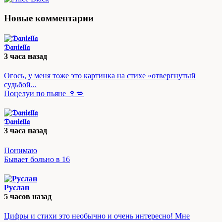
Новые комментарии
𝔇𝔞𝔫𝔦𝔢𝔩𝔩𝔞
3 часа назад
Огось, у меня тоже это картинка на стихе «отвергнутый
судьбой...
Поцелуи по пьяне 🍷💋
𝔇𝔞𝔫𝔦𝔢𝔩𝔩𝔞
3 часа назад
Понимаю
Бывает больно в 16
Руслан
5 часов назад
Цифры и стихи это необычно и очень интересно! Мне