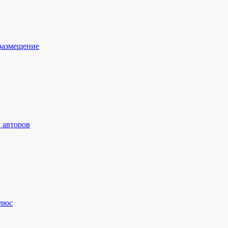
размещение
 авторов
люс