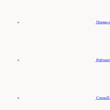
Промо-
Рейтинг
СтихоП