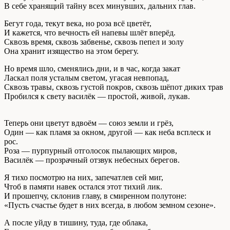
В себе хранящий тайну всех минувших, дальних глав.
Бегут года, текут века, но роза всё цветёт,
И кажется, что вечность ей напевы шлёт вперёд.
Сквозь время, сквозь забвенье, сквозь пепел и золу
Она хранит изящество на этом берегу.
Но время шло, сменялись дни, и в час, когда закат
Ласкал поля усталым светом, угасая невпопад,
Сквозь травы, сквозь густой покров, сквозь шёпот диких трав
Пробился к свету василёк — простой, живой, лукав.
Теперь они цветут вдвоём — союз земли и грёз,
Один — как пламя за окном, другой — как неба всплеск и
рос.
Роза — пурпурный отголосок пылающих миров,
Василёк — прозрачный отзвук небесных берегов.
Я тихо посмотрю на них, запечатлев сей миг,
Чтоб в памяти навек остался этот тихий лик.
И прошепчу, склонив главу, в смиренном полутоне:
«Пусть счастье будет в них всегда, в любом земном сезоне».
А после уйду в тишину, туда, где облака,