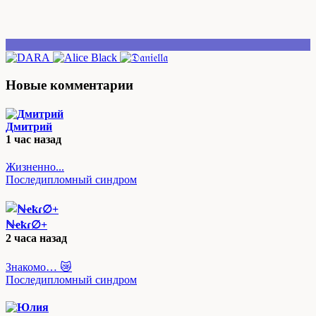
Новые комментарии
Дмитрий
1 час назад
Жизненно...
Последипломный синдром
ℕҽҟɾ∅︎+
2 часа назад
Знакомо… 😿
Последипломный синдром