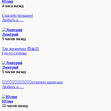
Юлия
4 часа назад
Спасибо большое!
Любить и ....
Дмитрий
5 часов назад
Так жизненно 😞🙏🏻
Где-то глубоко
Дмитрий
5 часов назад
☝🏻👀🔥🔥🔥👍🏻👍🏻👍🏻отлично написано
Любить и ....
Юлия
12 часов назад