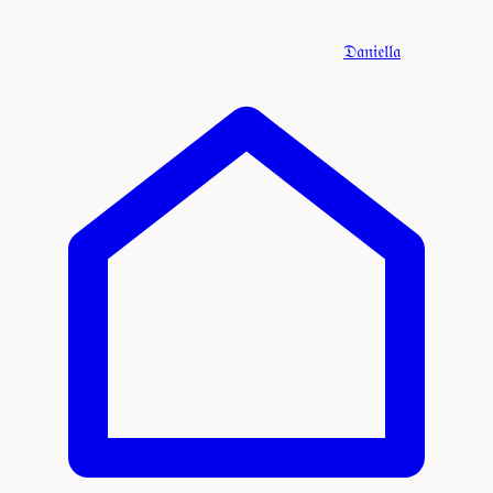
𝔇𝔞𝔫𝔦𝔢𝔩𝔩𝔞