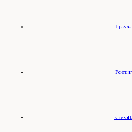
Промо-
Рейтинг
СтихоП