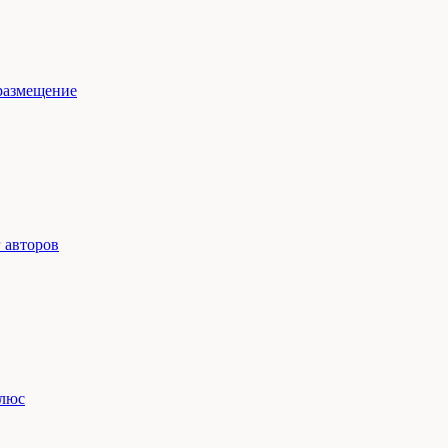
размещение
 авторов
люс