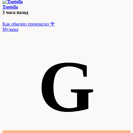
𝔇𝔞𝔫𝔦𝔢𝔩𝔩𝔞
3 часа назад
Как обычно прекрасно 🌹
Музыка
G