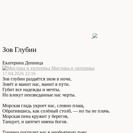
Зов Глубин
Екатерина Денница
Мистика и эзотерика
17.04.2026 22:16
Зов глубин раздаётся эхом в ночи,
Зовёт и манит нас, манит в пути.
Губит все надежды и мечты,
Но влекут неизведанные нас черты.
Морская гладь укроет нас, словно плащ,
Обратившись, как солёный столб, — но ты не плачь.
Морская пена кружит у берегов,
Танцует, и шепчет имена богов.
Тишина погрузит нас в необъятную тьму,