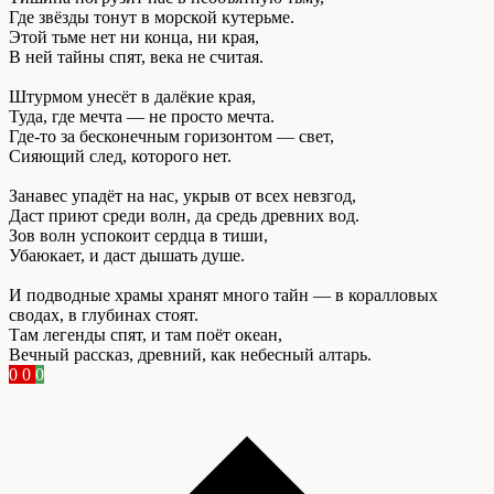
Где звёзды тонут в морской кутерьме.
Этой тьме нет ни конца, ни края,
В ней тайны спят, века не считая.
Штурмом унесёт в далёкие края,
Туда, где мечта — не просто мечта.
Где‑то за бесконечным горизонтом — свет,
Сияющий след, которого нет.
Занавес упадёт на нас, укрыв от всех невзгод,
Даст приют среди волн, да средь древних вод.
Зов волн успокоит сердца в тиши,
Убаюкает, и даст дышать душе.
И подводные храмы хранят много тайн — в коралловых
сводах, в глубинах стоят.
Там легенды спят, и там поёт океан,
Вечный рассказ, древний, как небесный алтарь.
0
0
0