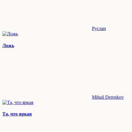
Руслан
Ложь
Mihail Derenkov
Та, что яркая