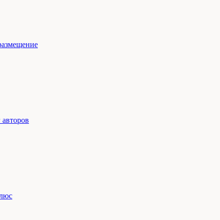
размещение
 авторов
люс