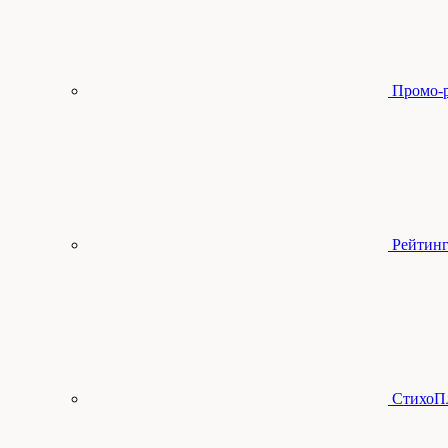
Промо-
Рейтинг
СтихоП