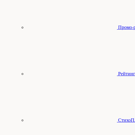
Промо-
Рейтинг
СтихоП