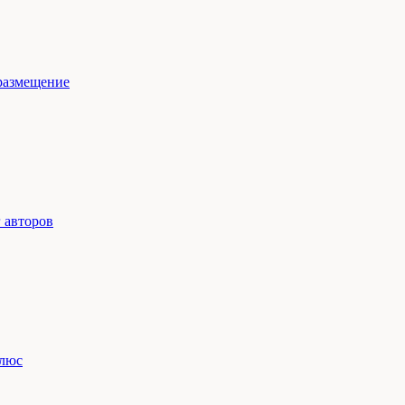
размещение
 авторов
люс