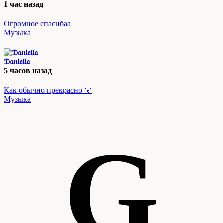
1 час назад
Огромное спасибаа
Музыка
𝔇𝔞𝔫𝔦𝔢𝔩𝔩𝔞
5 часов назад
Как обычно прекрасно 🌹
Музыка
G