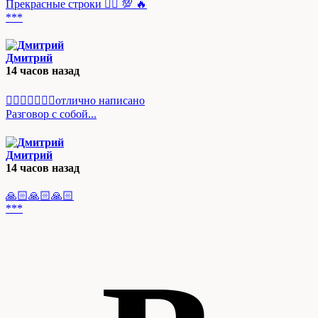
Прекрасные строки 👍🏻 💯 🔥
***
Дмитрий
14 часов назад
👌🏻👍🏻💯💯💯отлично написано
Разговор с собой...
Дмитрий
14 часов назад
🙏🏻🙏🏻🙏🏻
***