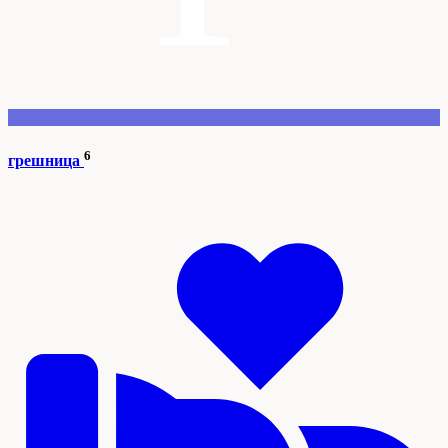
6
грешница