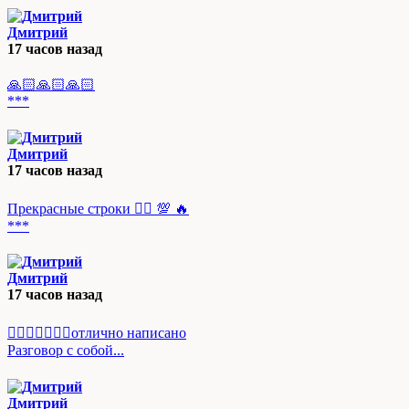
Дмитрий
17 часов назад
🙏🏻🙏🏻🙏🏻
***
Дмитрий
17 часов назад
Прекрасные строки 👍🏻 💯 🔥
***
Дмитрий
17 часов назад
👌🏻👍🏻💯💯💯отлично написано
Разговор с собой...
Дмитрий