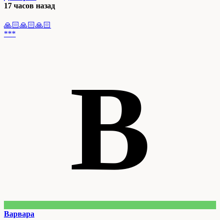
17 часов назад
🙏🏻🙏🏻🙏🏻
***
В
Варвара