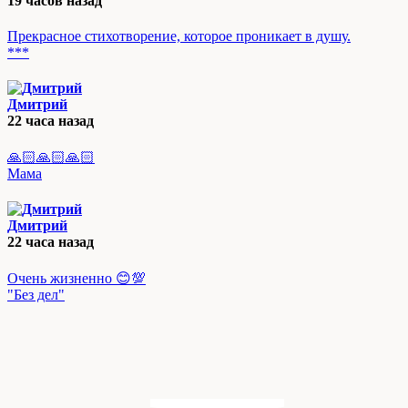
19 часов назад
Прекрасное стихотворение, которое проникает в душу.
***
Дмитрий
22 часа назад
🙏🏻🙏🏻🙏🏻
Мама
Дмитрий
22 часа назад
Очень жизненно 😊💯
"Без дел"