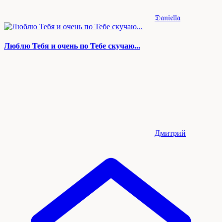
𝔇𝔞𝔫𝔦𝔢𝔩𝔩𝔞
Люблю Тебя и очень по Тебе скучаю...
Дмитрий