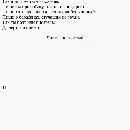
Так пиши же ты что хочешь,
Пиши ты про собаку, что та планету рвёт.
Пиши хоть про анарха, что так любовь он ждёт.
Пиши о барабанах, стучащих на груди.
Так ты поэт или писатель?
Да чёрт его пойми!
Читать полностью
11