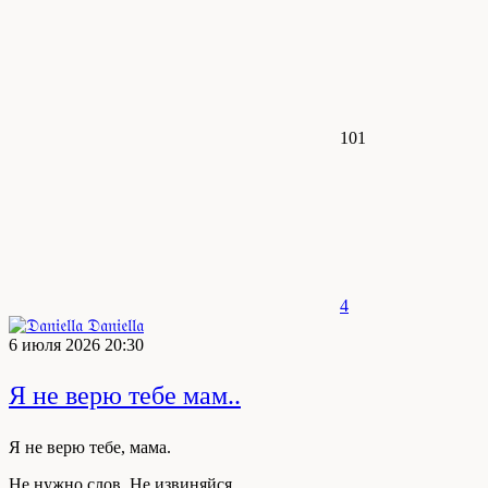
101
4
𝔇𝔞𝔫𝔦𝔢𝔩𝔩𝔞
6 июля 2026 20:30
Я не верю тебе мам..
Я не верю тебе, мама.
Не нужно слов. Не извиняйся.